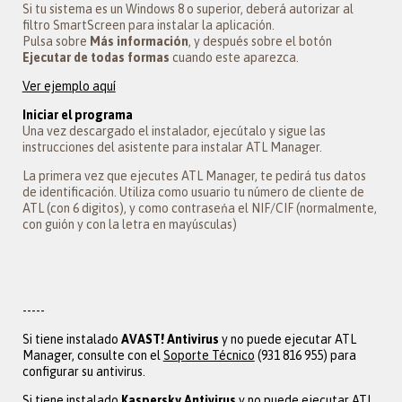
Si tu sistema es un Windows 8 o superior, deberá autorizar al
filtro SmartScreen para instalar la aplicación.
Pulsa sobre
Más información
, y después sobre el botón
Ejecutar de todas formas
cuando este aparezca.
Ver ejemplo aquí
Iniciar el programa
Una vez descargado el instalador, ejecútalo y sigue las
instrucciones del asistente para instalar ATL Manager.
La primera vez que ejecutes ATL Manager, te pedirá tus datos
de identificación. Utiliza como usuario tu número de cliente de
ATL (con 6 digitos), y como contraseńa el NIF/CIF (normalmente,
con guión y con la letra en mayúsculas)
-----
Si tiene instalado
AVAST!
Antivirus
y no puede ejecutar ATL
Manager, consulte con el
Soporte Técnico
(931 816 955) para
configurar su antivirus.
Si tiene instalado
Kaspersky
Antivirus
y no puede ejecutar ATL